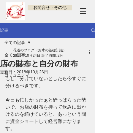
お問合せ・その他
記事
全ての記事
花道のブログ（お水の基礎知識）
全ての記事
2018年10月24日
読了時間: 2分
店の財布と自分の財布
今すぐ始める
更新日：
2018年10月26日
コミュニティ
もし、分けていないとしたら今すぐに
分けるべきです。
今日も忙しかったぁと酔っぱらった勢
いで、お店の財布を持って飲みに出か
けるのを続けていると、あっという間
に資金ショートして経営難になりま
す。