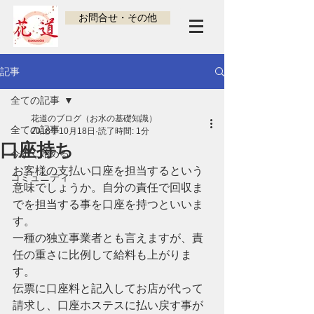
お問合せ・その他
記事
全ての記事
花道のブログ（お水の基礎知識）
全ての記事
2018年10月18日
読了時間: 1分
口座持ち
今すぐ始める
お客様の支払い口座を担当するという
コミュニティ
意味でしょうか。自分の責任で回収ま
でを担当する事を口座を持つといいま
す。
一種の独立事業者とも言えますが、責
任の重さに比例して給料も上がりま
す。
伝票に口座料と記入してお店が代って
請求し、口座ホステスに払い戻す事が