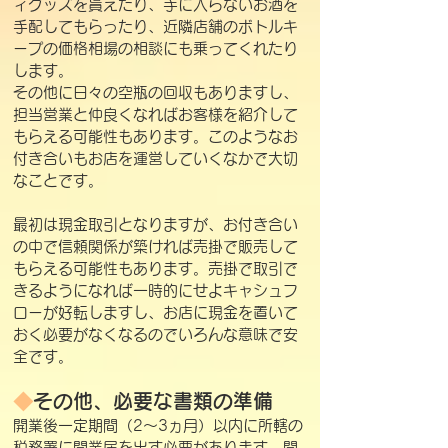
ィグッズを貰えたり、手に入らないお酒を
手配してもらったり、近隣店舗のボトルキ
ープの価格相場の相談にも乗ってくれたり
します。
その他に日々の空瓶の回収もありますし、
担当営業と仲良くなればお客様を紹介して
もらえる可能性もあります。このようなお
付き合いもお店を運営していくなかで大切
なことです。
最初は現金取引となりますが、お付き合い
の中で信頼関係が築ければ売掛で販売して
もらえる可能性もあります。売掛で取引で
きるようになれば一時的にせよキャシュフ
ローが好転しますし、お店に現金を置いて
おく必要がなくなるのでいろんな意味で安
全です。
◆
その他、必要な書類の準備
開業後一定期間（2～3ヵ月）以内に所轄の
税務署に開業届を出す必要があります。開