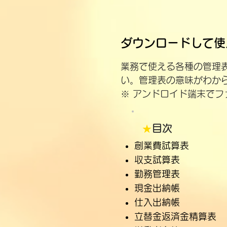
ダウンロードして使
業務で使える各種の管理
い。管理表の意味がわか
※ アンドロイド端末でフ
★
目次
創業費試算表
​収支試算表
​
​勤務管理表
​現金出納帳
仕入出納帳
立替金返済金精算表