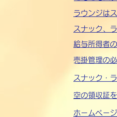
ラウンジは
スナック、
給与所得者
​売掛管理の
​スナック・
​空の領収証
​ホームペー