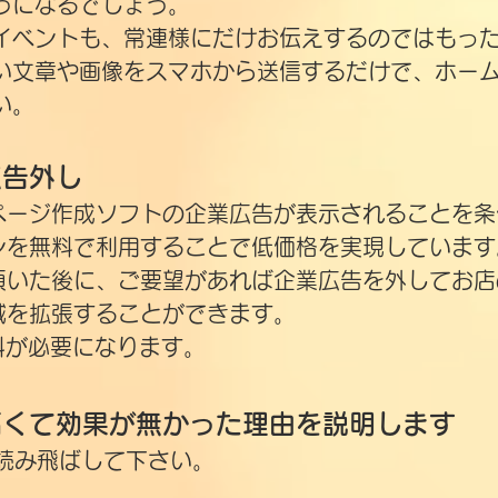
うになるでしょう。
イベントも、常連様にだけお伝えするのではもっ
たい文章や画像をスマホから送信するだけで、ホー
い。
広告外し
ページ作成ソフトの企業広告が表示されることを条
ンを無料で利用することで低価格を実現しています
頂いた後に、ご要望があれば企業広告を外してお店
域を拡張することができます。
用料が必要になります。
高くて効果が無かった理由を説明します
読み飛ばして下さい。