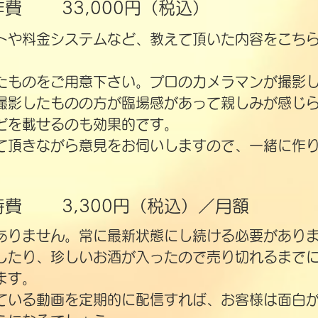
作費
33,000円（税込）
トや料金システムなど、教えて頂いた内容をこち
たものをご用意下さい。プロのカメラマンが撮影
撮影したものの方が臨場感があって親しみが感じ
どを載せるのも効果的です。
て頂きながら意見をお伺いしますので、一緒に作
持費
3,300円（税込）
​／月額
ありません。常に最新状態にし続ける必要があり
したり、珍しいお酒が入ったので売り切れるまで
ます。
ている動画を定期的に配信すれば、お客様は面白