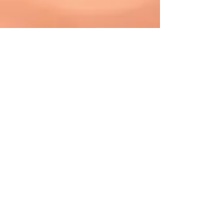
​トップへ戻る​​
お店の花道へ戻る
【会社名】
株式会社バース
【本社所在地】
〒530
-0015
大阪市北区中崎西1丁目４－２６
ドムス東梅田１２０５
【電話】