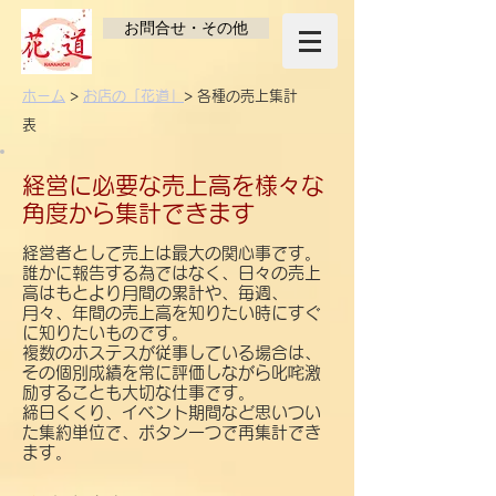
お問合せ・その他
ホーム
>
お店の「花道」
>
各種の売上集計
表
経営に必要な売上高を様々な
角度から集計できます
経営者として売上は最大の関心事です。
誰かに報告する為ではなく、日々の売上
高はもとより月間の累計や、毎週、
月々、年間の売上高を知りたい時にすぐ
に知りたいものです。
複数のホステスが従事している場合は、
その個別成績を常に評価しながら叱咤激
励することも大切な仕事です。
​締日くくり、イベント期間など思いつい
た集約単位で、ボタン一つで再集計でき
ます。​