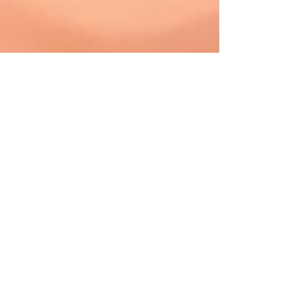
​トップへ戻る​​
お店の花道へ戻る
【会社名】
株式会社バース
【本社所在地】
〒530
-0015
大阪市北区中崎西1丁目４－２６
ドムス東梅田１２０５