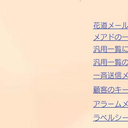
花道メー
メアドの
汎用一覧
汎用一覧
一斉送信メ
​顧客のキ
​アラーム
​ラベルシ