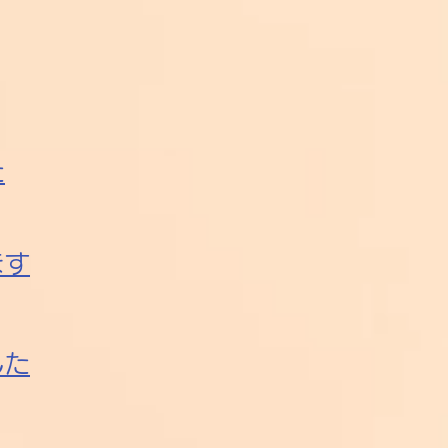
た
ます
した