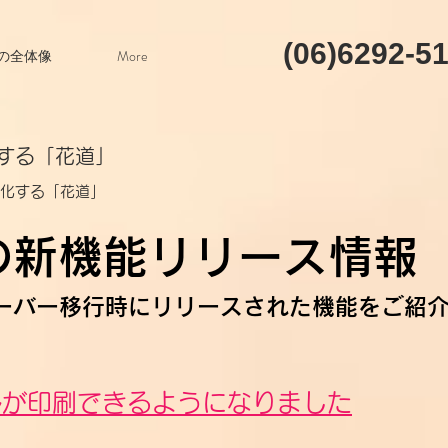
(06)6292-5
の全体像
More
化する「花道」
進化する
​「花道」
の新機能リリース情報
新サーバー移行時にリリースされた機能をご紹
ルが印刷できるようになりました